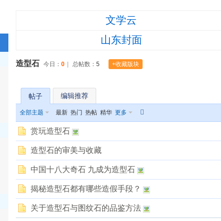
›
›
文学云
山东封面
造型石
今日：
0
|
总帖数：
5
+收藏版块
山
编辑推荐
帖子
全部主题
最新
热门
热帖
精华
更多
东
赏玩造型石
造型石的审美与收藏
旅
中国十八大奇石 九成为造型石
揭秘造型石都有哪些造假手段？
】
关于造型石与图纹石的品鉴方法
游