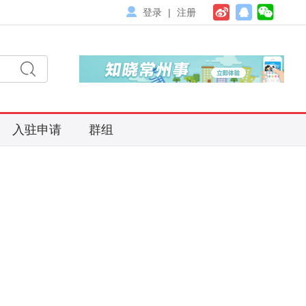
登录
|
注册
入驻申请
群组
搜
索