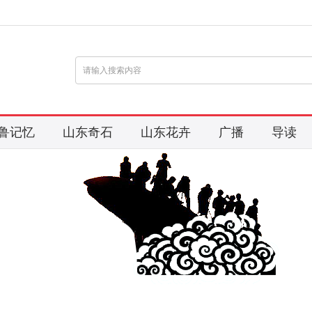
鲁记忆
山东奇石
山东花卉
广播
导读