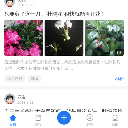
2018-3-28
只要剪了这一刀，“杜鹃花”很快就能再开花！
8图
最近收到许多关于杜鹃花的留言，问的最多的问题就是：杜鹃花几
天浇一次水？花后如何修剪？施什么 ...
21715
0
#休闲
花友
2018-3-28
君子兰长得比大白菜还好，就是用这方法，叶绿花艳
一年开三次花！
首页
论坛
发现
我的