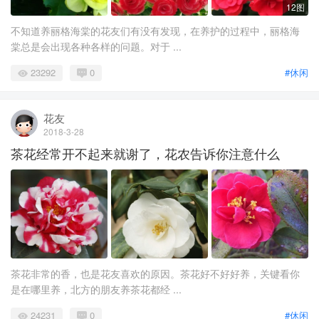
12图
不知道养丽格海棠的花友们有没有发现，在养护的过程中，丽格海
棠总是会出现各种各样的问题。对于 ...
23292
0
#休闲
花友
2018-3-28
茶花经常开不起来就谢了，花农告诉你注意什么
茶花非常的香，也是花友喜欢的原因。茶花好不好好养，关键看你
是在哪里养，北方的朋友养茶花都经 ...
24231
0
#休闲