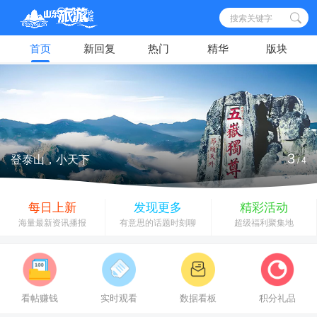
搜索关键字
首页
新回复
热门
精华
版块
海风之城，尽享自然之美
4
/
4
每日上新
发现更多
精彩活动
海量最新资讯播报
有意思的话题时刻聊
超级福利聚集地
看帖赚钱
实时观看
数据看板
积分礼品