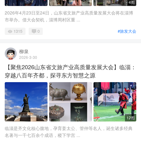
4图
2026年4月23日至24日，山东省文旅产业高质量发展大会将在淄博
市举办。借大会契机，淄博周村区重 ...
1315
0
#旅发大会
柳泉
2026-3-30
【聚焦2026山东省文旅产业高质量发展大会】临淄：
穿越八百年齐都，探寻东方智慧之源
12图
临淄是齐文化核心腹地，孕育姜太公、管仲等名人，诞生诸多经典
名著与一千七百余个成语，稷下学宫 ...