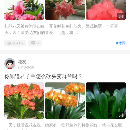
6图
杜鹃花又被称为映山红，开花时花色红似火、繁茂艳丽，十分喜
庆，因而深受花友们的喜爱。可是，将 ...
23716
0
#休闲
花友
2018-3-28
你知道君子兰怎么砍头变群兰吗？
5图
​​一天，我听说花友说，她家有一盆群兰养的特别的好，就与花友联