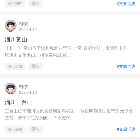
5687
0
#文旅词典
柳泉
2025-4-12
淄川黉山
【其一】 黉山位于淄川城北八里许。“黉”古称学校，表明黉山是一
座历史文化名山。相传春秋战国 ...
5743
0
#文旅词典
柳泉
2025-4-12
淄川三台山
三台山位于淄川区昆仑镇康家坞村边。 传说明朝开国皇帝朱元璋登
基前，曾率军征战到此，下令支锅 ...
5958
0
#文旅词典