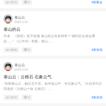
5572
0
#新聚会
泰山云
2025-4-25
泰山的云
作者：（陕西）延平延微 泰山的云有多神奇？“碰到石头就会腾
起......“ 《公羊传》有载：泰山 ...
5536
0
#新发现
泰山云
2025-4-24
泰山云：云根石 石象云气
“吾闻泰山云，触石无不至。如何兹山中，有石象云气。”出自宋代吕
同老的《九锁山十咏·云根石》 ...
5272
0
#新发现