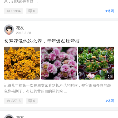
系，到她家去看群 ...
21984
0
#休闲
花友
2018-3-28
长寿花像他这么养，年年爆盆压弯枝
12图
记得几年前第一次在朋友家看到长寿花的时候，被它绚丽多彩的颜
色惊艳到了。有红的黄的白的绿的粉 ...
22718
0
#休闲
花友