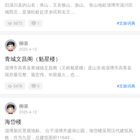
旧淄川县的山名：奂山，又名焕山、涣山。 奂山地处淄博市淄川区
城西北，是蒲松龄赴济乡试和去王 ...
5673
1
#文旅词典
柳泉
2025-4-12
青城文昌阁（魁星楼）
淄博市高青县青城镇文昌阁（又称魁星楼）是山东省淄博市高青县
现存最完整、最宏伟、年限最久，也 ...
5476
0
#文旅词典
柳泉
2025-4-12
海岱楼
淄博新区景观地标。 位于淄博齐盛湖公园，海岱楼采用汉代建筑风
格，共为九层，总建筑面积11642 ...