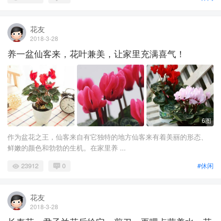
花友
2018-3-28
养一盆仙客来，花叶兼美，让家里充满喜气！
6图
作为盆花之王，仙客来自有它独特的地方仙客来有着美丽的形态、
鲜嫩的颜色和勃勃的生机。在家里养 ...
23912
0
#休闲
花友
2018-3-28