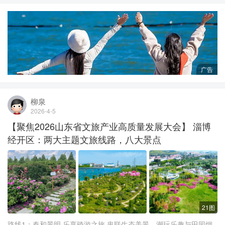
广告
柳泉
2026-4-5
【聚焦2026山东省文旅产业高质量发展大会】 淄博
经开区：两大主题文旅线路，八大景点
21图
路线1：春和景明·乐享骑游之旅 串联生态美景、潮玩乐趣与田园烟