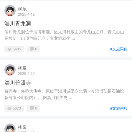
柳泉
2025-4-12
淄川青龙洞
淄川青龙洞位于淄博市淄川区太河村东面的青龙山之巅。青龙山山
高坡陡，山顶危峰兀立，青龙洞就坐 ...
5485
0
#文旅词典
柳泉
2025-4-12
淄川普照寺
普照寺，俗称大佛寺。原位于淄川城里东北隅（今淄博弘扬石油设
备有限公司院内）。 据淄川有关史 ...
5673
0
#文旅词典
柳泉