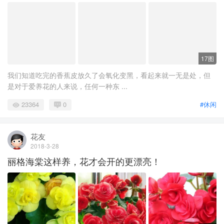
17图
我们知道吃完的香蕉皮放久了会氧化变黑，看起来就一无是处，但
是对于爱养花的人来说，任何一种东 ...
23364
0
#休闲
花友
2018-3-28
丽格海棠这样养，花才会开的更漂亮！