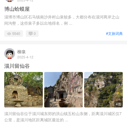
博山蛤蟆屋
淄博市博山区石马镇南沙井村山泉较多，大都分布在淄河两岸之山
间沟壑，这些泉子多以出地得名，例 ...
5540
0
#文旅词典
柳泉
2025-4-12
淄川留仙谷
4图
淄川留仙谷位于淄川城东郊的洪山镇五松山东侧，距离淄川城区仅7
公里，是淄川地区距离城区最近的 ...