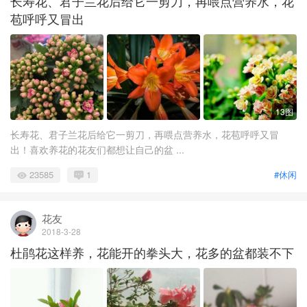
长寿花、君子兰花后给它一剪刀，再喂点营养水，花
苞呼呼又冒出
13图
长寿花、君子兰花后给它一剪刀，再喂点营养水，花苞呼呼又冒
出！喜欢养花的花友们都想让自己的盆 ...
23585
1
#休闲
花友
2018-3-28
杜鹃花这样养，花能开的拳头大，花多的盆都装不下