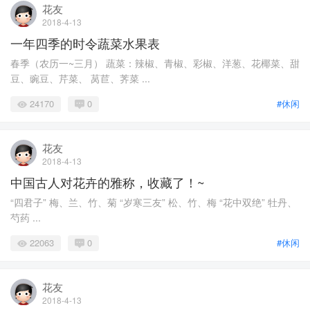
花友
2018-4-13
一年四季的时令蔬菜水果表
春季（农历一~三月） 蔬菜：辣椒、青椒、彩椒、洋葱、花椰菜、甜
豆、豌豆、芹菜、 莴苣、荠菜 ...
24170
0
#休闲
花友
2018-4-13
中国古人对花卉的雅称，收藏了！~
“四君子” 梅、兰、竹、菊 “岁寒三友” 松、竹、梅 “花中双绝” 牡丹、
芍药 ...
22063
0
#休闲
花友
2018-4-13