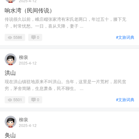
2025-4-12
响水湾（民间传说）
传说很久以前，峨庄嵧张家湾有宋氏老两口，年过五十，膝下无
子，时常忧愁。一日，喜从天降，妻子 ...
5586
0
#文旅词典
柳泉
2025-4-12
洪山
现在洪山镇驻地原来不叫洪山。当年，这里是一片荒村，居民贫
穷，茅舍简陋，生息萧条，民不聊生。 ...
5501
0
#文旅词典
柳泉
2025-4-12
奂山