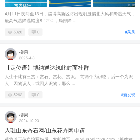
4月11日夜间至13日，淄博高新区将出现明显偏北大风和降温天气，
最高气温降温幅度8-12℃，局部降 ...
5326
0
#采风
柳泉
2025-4-8
【定位语】博纳通达筑此封面社群
人生于此有三赏：赏石、赏花、赏识。 前两个为识物，后一个为识
人。因物识人，或因人识物，那么 ...
5262
0
#新发现
柳泉
2024-10-23
入驻山东奇石网/山东花卉网申请
请将以下信息填写好后，发邮件至：yunduanid#126.com（邮件发