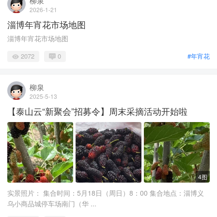
柳泉
2026-1-21
淄博年宵花市场地图
淄博年宵花市场地图
2072
0
#年宵花
柳泉
2025-5-13
【泰山云“新聚会”招募令】周末采摘活动开始啦
4图
实景照片： 集合时间：5月18日（周日）8：00 集合地点：淄博义
乌小商品城停车场南门（华 ...