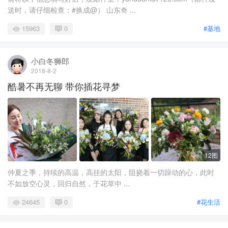
送时，请仔细检查：#换成@） 山东奇 ...
15963
0
#基地
小白冬狮郎
2018-8-2
酷暑不再无聊 带你插花寻梦
12图
仲夏之季，持续的高温，高挂的太阳，阻挠着一切躁动的心，此时
不如放空心灵，回归自然，于花草中 ...
24645
0
#花生活