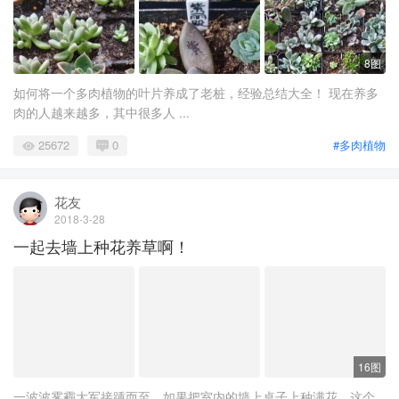
8图
如何将一个多肉植物的叶片养成了老桩，经验总结大全！ 现在养多
肉的人越来越多，其中很多人 ...
25672
0
#多肉植物
花友
2018-3-28
一起去墙上种花养草啊！
16图
一波波雾霾大军接踵而至，如果把室内的墙上桌子上种满花，这个