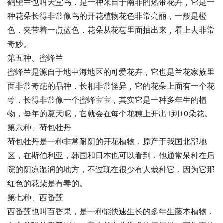
鹤望兰也叫天堂鸟，是一种来自于南非的热带花卉，它是一
种花朵长得非常像鸟的开花植物花色非常亮丽，一般是橙
色，夹带着一点蓝色，花朵从花苞里面抽出来，看上去非常
奇妙。
第五种、蜜蜂兰
蜜蜂兰是源自于地中海地区的可爱花卉，它也是兰花家族里
面非常奇葩的品种，长相非常怪异，它的花朵上面有一个花
萼，长得非常像一个蜜蜂宝宝，其实它是一种多年生的植
物，每年的夏天呢，它就会在每个花穗上开出1到10朵花。
第六种、荷包牡丹
荷包牡丹是一种非常耐阴的开花植物，原产于我国北部地
区，在斯伯利亚，韩国和日本也可以看到，他通常呆种在后
院的阴凉湿润的地方，不过现在很少有人栽种它，因为它那
红色的花朵是有毒的。
第七种、西番莲
西番莲也叫百香果，是一种能快速生长的多年生藤本植物，