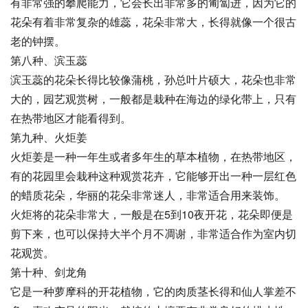
有非常强的攀爬能力，它会长出非常多的匍匐进，因为它的
花朵有着非常复杂的雄蕊，花朵非常大，长得就像一个很古
老的钟摆。
第八种、滨玉蕊
滨玉蕊的花朵长得比较像蒲桃，孙总叶片硕大，花朵也非常
大的，园艺观赏树，一般都是栽种在海边的绿化带上，只有
在热带地区才能看得到。
第九种、火炬姜
火炬姜是一种一年生或者多年生的草本植物，在热带地区，
有的花园里会栽种这种观赏花卉，它能够开出一种一层红色
的蜡质花朵，华丽的花朵非常迷人，非常适合用来装饰。
火炬将的花朵非常大，一般是在5到10夜开花，花朵即便是
剪下来，也可以保持大半个月不凋谢，非常适合作为室内切
花观赏。
第十种、剑龙角
它是一种萝摩科的开花植物，它的肉质茎长得和仙人掌差不