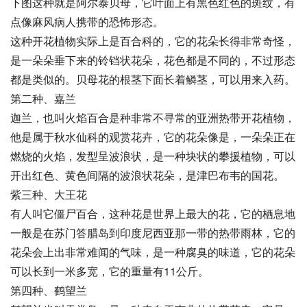
下图这种就是阿尔泰贝母，它叶面上有黑色红色的斑纹，有
点像麻风病人携带的恐怖形态。
这种开花植物实际上是百合科的，它的花朵长得非常奇怪，
是一朵朵垂下来的铃铛状花朵，花色都是不同的，不过形态
都是类似的。贝母花的根茎下面长着鳞茎，可以用来入药。
第二种、嘉兰
迦兰，也叫火焰百合是种非常不寻常的亚洲热带开花植物，
他是属于秋水仙科的观赏花卉，它的花朵像是，一朵朵正在
燃烧的火焰，发型呈波浪状，是一种块状的攀援植物，可以
开出红色、黄色间隔的波浪状花朵，是津巴布韦的国花。
紫三种、大王花
有人叫它僵尸百合，这种花是世界上最大的花，它的栖息地
一般是在苏门答腊岛到印度尼西亚那一带的热带雨林，它的
花朵会上出非常难闻的气味，是一种腐臭的味道，它的花朵
可以长到一米多宽，它的重量有11公斤。
第四种、鹤望兰