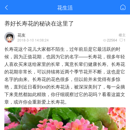
花生活
养好长寿花的秘诀在这里了
花友
楼主
2018-3-10 14:08:24
22564
1
长寿花这个花儿大家都不陌生，过年前后是它最活跃的时
候，因为正值花期，也因为它的名字——长寿花，很多年轻
人喜欢买来送给家里的长辈，寓意长辈们健康长寿。长寿花
的花期非常长，可以持续将近两个季节花开不断，这也是它
名字的由来。长寿花的花色很多，但以前并未觉得有多惊
艳，直到近日看到xx的长寿花汤，被深深美到了，每一朵摘
下来竟然都如此精致，你仔细观察过它的花吗？看看这篇文
章，或许你会重新爱上长寿花。