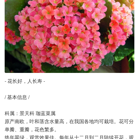
- 花长好，人长寿 -
/ 基本信息 /
科属：景天科 珈蓝菜属
原产南欧，叶和茎含水量高，在我国各地均可栽培。花可分
单瓣、重瓣，花色繁多。
终年翠绿，观赏效果佳。每年从十二月到二月陆续开花，观