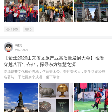
4图
1305
0
柳泉
2026-3-30
【聚焦2026山东省文旅产业高质量发展大会】临淄：
穿越八百年齐都，探寻东方智慧之源
临淄是齐文化核心腹地，孕育姜太公、管仲等名人，诞生诸多经典
名著与一千七百余个成语，稷下学宫 ...
12图