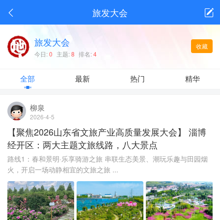
旅发大会
旅发大会
收藏
今日:
0
主题:
8
排名:
4
全部
最新
热门
精华
柳泉
2026-4-5
【聚焦2026山东省文旅产业高质量发展大会】 淄博
经开区：两大主题文旅线路，八大景点
路线1：春和景明·乐享骑游之旅 串联生态美景、潮玩乐趣与田园烟
火，开启一场动静相宜的文旅之旅 ...