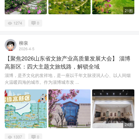
21图
1274
0
柳泉
2026-4-5
【聚焦2026山东省文旅产业高质量发展大会】 淄博
高新区：四大主题文旅线路，解锁全域
淄博，是齐文化的发祥地，是一座以千年文脉浸润人心、以人间烟
火温暖四海的城市。作为淄博城市发 ...
24图
1337
0